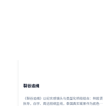
1:33:54
泰国
裂谷追缉
《裂谷追缉》以纪实感镜头与类型化桥段结合：林超贤
执导，白宇、周迅担纲主线，泰国真实城景作为底色。