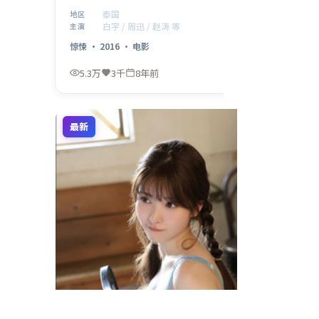
惊悚元素贯穿全片，2016年10月13日 首映后口碑在细
泰国
地区
节与配乐上收获好评。
白宇 / 周迅 / 赵涛 等
主演
惊悚
·
2016
·
电影
5.3万
3千
8年前
最新