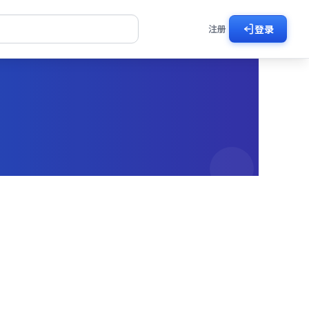
注册
登录
好剧
剧在线看
了然