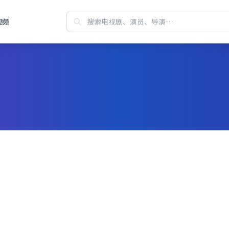
视频
站每日焕新华语
费观看高清电视
聚合都市、古装、悬疑等高分连载，
机电脑即点即播，画质清晰、缓冲更少，片单排版一目