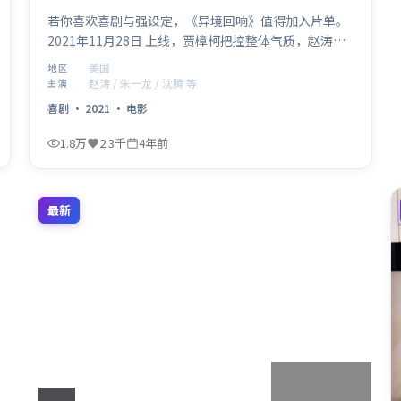
若你喜欢喜剧与强设定，《异境回响》值得加入片单。
2021年11月28日 上线，贾樟柯把控整体气质，赵涛、
朱一龙、沈腾、易烊千玺组成跨代际阵容。影片在美国
美国
地区
语境下讨论家庭、正义与代价，留白处耐人寻味。
赵涛 / 朱一龙 / 沈腾 等
主演
喜剧
·
2021
·
电影
1.8万
2.3千
4年前
最新
2:42:36
印度