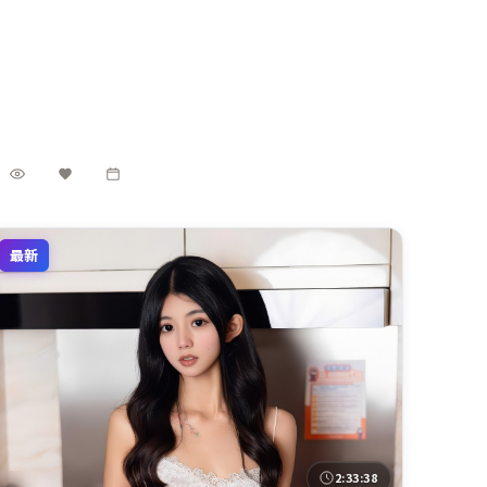
2021年4月17日 上映的《无名回响》将镜头对准美国都
市与边缘人群的交错命运。导演刁亦男以冷峻叙事包裹
温情内核，朱一龙、黄渤、刘昊然、白宇共同演绎一段
美国
地区
关于救赎与成长的旅程，类型元素为惊悚，适合喜欢强
朱一龙 / 黄渤 / 刘昊然 等
主演
情节与人物弧光的观众。
惊悚
·
2021
·
综艺
8.6千
2.1千
2年前
最新
2:33:38
印度