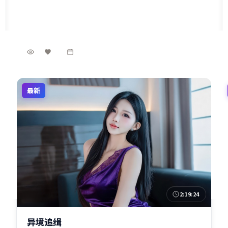
5万
2.9千
2年前
最新
2:19:24
泰国
异境追缉