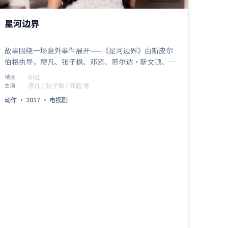
星河边界
故事围绕一场意外事件展开——《星河边界》由斯皮尔
伯格执导，廖凡、张子枫、邓超、蒂尔达·斯文顿、孙
艺珍联袂出演，印度取景与制作。2017年8月1日 登陆
印度
地区
各平台后，以动作类型特有的悬念与动作场面吸引观
廖凡 / 张子枫 / 邓超 等
主演
众，适合周末一口气追完。
动作
·
2017
·
电视剧