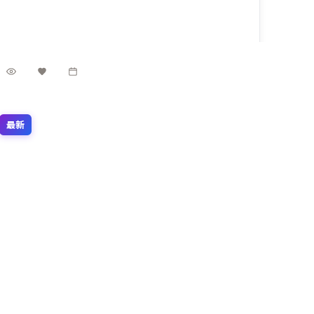
6.7万
3.3千
3年前
最新