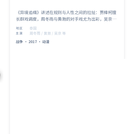
《异境追缉》讲述在规则与人性之间的拉扯：贾樟柯擅
长群戏调度，周冬雨与黄渤的对手戏尤为出彩，吴京、
赵涛、咏梅、秦海璐亦贡献记忆点角色。泰国联合出
泰国
地区
品，战争类型定位清晰，2017年9月16日 与观众见面。
周冬雨 / 黄渤 / 吴京 等
主演
战争
·
2017
·
动漫