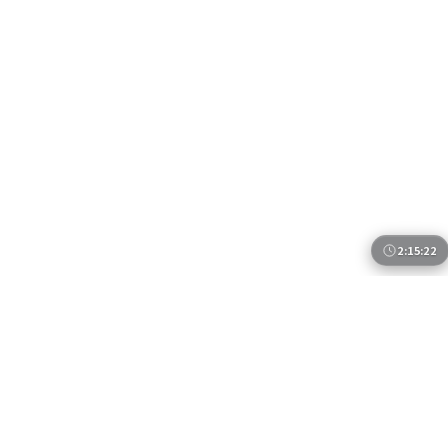
2:15:22
美国
天际边界
2016年2月8日 上映的《天际边界》将镜头对准美国都
市与边缘人群的交错命运。导演乌尔善以冷峻叙事包裹
温情内核，廖凡、长泽雅美、河正宇、杨幂共同演绎一
美国
地区
段关于救赎与成长的旅程，类型元素为喜剧，适合喜欢
廖凡 / 长泽雅美 / 河正宇 等
主演
强情节与人物弧光的观众。