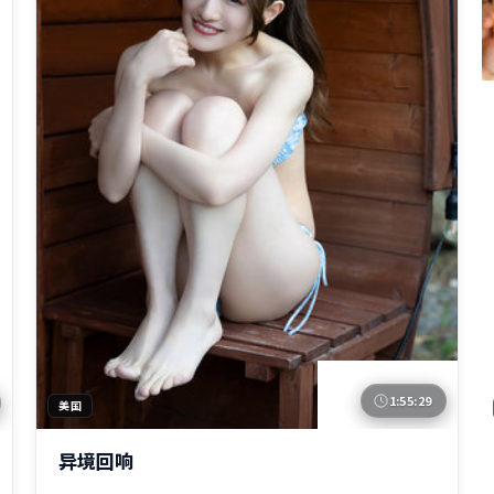
1:55:29
美国
异境回响