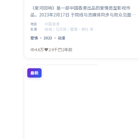
《星河回响》是一部中国香港出品的爱情类型影视作
品，2023年2月17日 于院线与流媒体同步与观众见面。
由斯皮尔伯格执导，咏梅、马东锡领衔主演，蕾雅·赛
中国香港
地区
杜等实力加盟。故事在多重反转中推进，探讨信任与抉
咏梅 / 马东锡 / 蕾雅·赛杜 等
主演
择，节奏紧凑、视听风格鲜明。
爱情
·
2023
·
动漫
4.6万
2.9千
2年前
最新